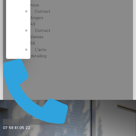
nous
Contact
Angers
49
Contact
Vannes
56
L’actu
detailing
07 59 61 05 22