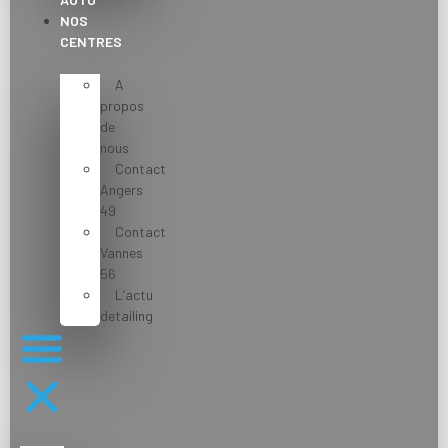
NOS
CENTRES
A
propos
de
nous
Contact
Angers
49
Contact
Vannes
56
L’actu
detailing