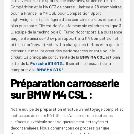
est la version ultra sportive de chez BMW, située entre la M4
Compétition et la M4 GT3 de course. Limitée à 28 exemplaires
pour la France, la M4 CSL pour Competition Sport
Lightweight, est plus légère d’une centaine de kilos et surtout
plus puissante. Elle est doté du fameux six cylindres en ligne 3
L. équipé de la technologie Bi-Turbo Motorsport. La puissance
augmente ainsi de 40 cv par rapport à la M4 Compétition et
atteint dorénavant 550 cv. La charge des turbos et la gestion
moteur sur mesure créer des performances orienté pour le
circuit. La principale concurrente de la
BMW M4 CSL
est bien
entendu la
Porsche 911 GT3
… Il serait intéressant de la
comparer à la
BMW M4 GTS
!
Préparation carrosserie
sur BMW M4 CSL :
Notre équipe de préparation effectue un nettoyage complet et
méticuleux de cette M4 CSL. Ils s’assurent que toutes les
surfaces du véhicule sont soigneusement nettoyées et
décontaminées. Nous commençons ce process par une