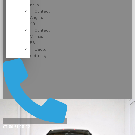
nous
Contact
Angers
49
Contact
Vannes
56
L’actu
detailing
07 59 61 05 22