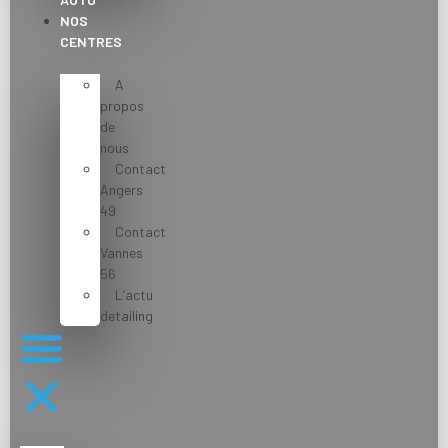
NOS
CENTRES
A
propos
de
nous
Contact
Angers
49
Contact
Vannes
56
L’actu
detailing