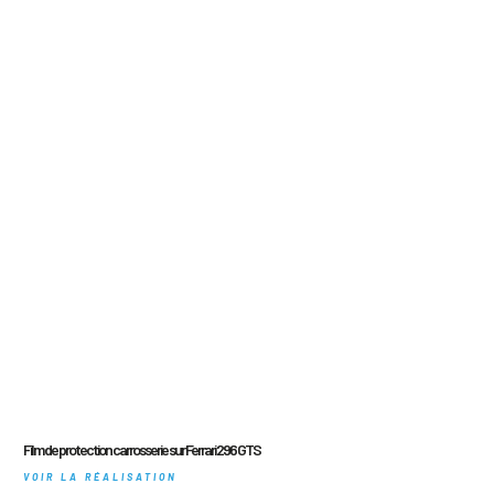
Film de protection carrosserie sur Ferrari 296 GTS
VOIR LA RÉALISATION