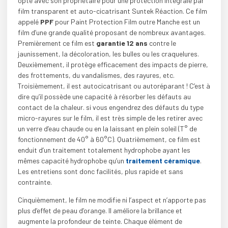
opté avec son propriétaire pour une protection intégrale par
film transparent et auto-cicatrisant Suntek Réaction. Ce film
appelé
PPF
pour Paint Protection Film outre Manche est un
film d’une grande qualité proposant de nombreux avantages.
Premièrement ce film est
garantie 12 ans
contre le
jaunissement, la décoloration, les bulles ou les craquelures.
Deuxièmement, il protège efficacement des impacts de pierre,
des frottements, du vandalismes, des rayures, etc.
Troisièmement, il est autocicatrisant ou autoréparant ! C’est à
dire qu’il possède une capacité à résorber les défauts au
contact de la chaleur. si vous engendrez des défauts du type
micro-rayures sur le film, il est très simple de les retirer avec
un verre d’eau chaude ou en la laissant en plein soleil (T° de
fonctionnement de 40° à 60°C). Quatrièmement, ce film est
enduit d’un traitement totalement hydrophobe ayant les
mêmes capacité hydrophobe qu’un
traitement céramique
.
Les entretiens sont donc facilités, plus rapide et sans
contrainte.
Cinquièmement, le film ne modifie ni l’aspect et n’apporte pas
plus d’effet de peau d’orange. Il améliore la brillance et
augmente la profondeur de teinte. Chaque élément de