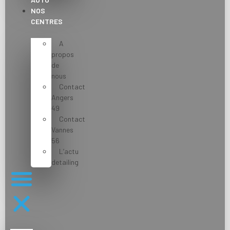
NOS
CENTRES
A
propos
de
nous
Contact
Angers
49
Contact
Vannes
56
L’actu
detailing