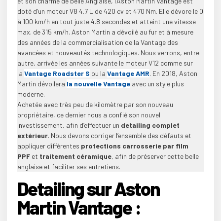
et son charme de belle Anglaise, l’Aston Martin Vantage est
doté d’un moteur V8 4.7 L de 420 cv et 470 Nm. Elle dévore le 0
à 100 km/h en tout juste 4.8 secondes et atteint une vitesse
max. de 315 km/h. Aston Martin a dévoilé au fur et à mesure
des années de la commercialisation de la Vantage des
avancées et nouveautés technologiques. Nous verrons, entre
autre, arrivée les années suivante le moteur V12 comme sur
la
Vantage Roadster S
ou la
Vantage AMR
. En 2018, Aston
Martin dévoilera
la nouvelle Vantage
avec un style plus
moderne.
Achetée avec très peu de kilomètre par son nouveau
propriétaire, ce dernier nous a confié son nouvel
investissement, afin d’effectuer un
detailing complet
extérieur
. Nous devons corriger l’ensemble des défauts et
appliquer différentes
protections carrosserie par film
PPF
et
traitement céramique
, afin de préserver cette belle
anglaise et faciliter ses entretiens.
Detailing sur Aston
Martin Vantage :