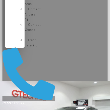
nous
Contact
Angers
49
Contact
Vannes
56
L’actu
detailing
07 59 61 05 22