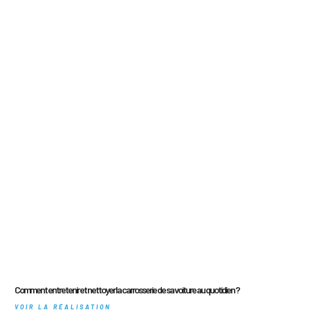
Comment entretenir et nettoyer la carrosserie de sa voiture au quotidien ?
VOIR LA RÉALISATION