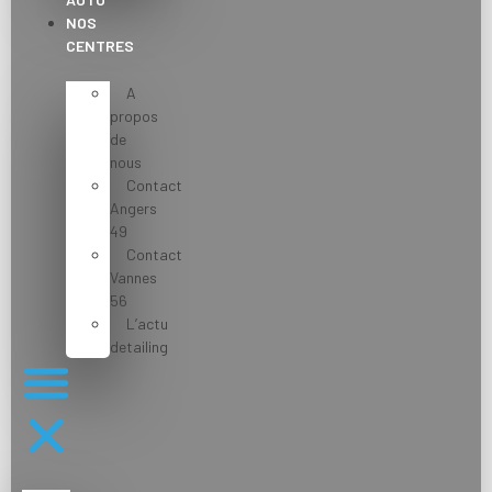
NOS
CENTRES
A
propos
de
nous
Contact
Angers
49
Contact
Vannes
56
L’actu
detailing