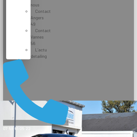
nous
Contact
Angers
49
Contact
Vannes
56
L’actu
detailing
07 59 61 05 22