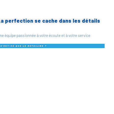
La perfection se cache dans les détails
ne équipe passionnée à votre écoute et à votre service
QU'EST-CE QUE LE DETAILING ?