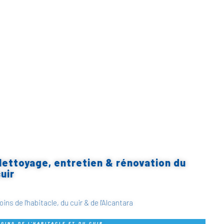
Nettoyage, entretien & rénovation du
uir
oins de l'habitacle, du cuir & de l'Alcantara
SOINS DE L'HABITACLE ET DU CUIR