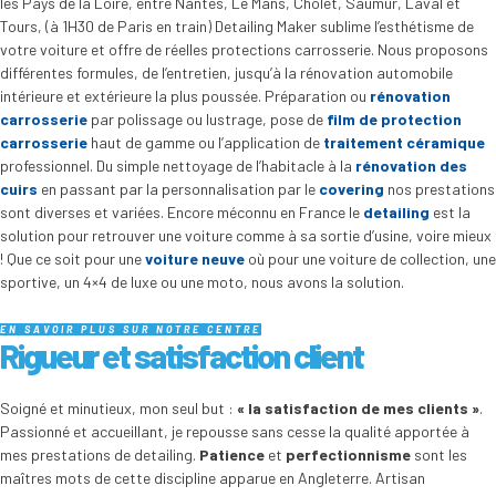
les Pays de la Loire, entre Nantes, Le Mans, Cholet, Saumur, Laval et
Tours, (à 1H30 de Paris en train) Detailing Maker sublime l’esthétisme de
votre voiture et offre de réelles protections carrosserie. Nous proposons
différentes formules, de l’entretien, jusqu’à la rénovation automobile
intérieure et extérieure la plus poussée. Préparation ou
rénovation
carrosserie
par polissage ou lustrage, pose de
film de protection
carrosserie
haut de gamme ou l’application de
traitement céramique
professionnel. Du simple nettoyage de l’habitacle à la
rénovation des
cuirs
en passant par la personnalisation par le
covering
nos prestations
sont diverses et variées. Encore méconnu en France le
detailing
est la
solution pour retrouver une voiture comme à sa sortie d’usine, voire mieux
! Que ce soit pour une
voiture neuve
où pour une voiture de collection, une
sportive, un 4×4 de luxe ou une moto, nous avons la solution.
EN SAVOIR PLUS SUR NOTRE CENTRE
Rigueur et satisfaction client
Soigné et minutieux, mon seul but :
« la satisfaction de mes clients »
.
Passionné et accueillant, je repousse sans cesse la qualité apportée à
mes prestations de detailing.
Patience
et
perfectionnisme
sont les
maîtres mots de cette discipline apparue en Angleterre. Artisan