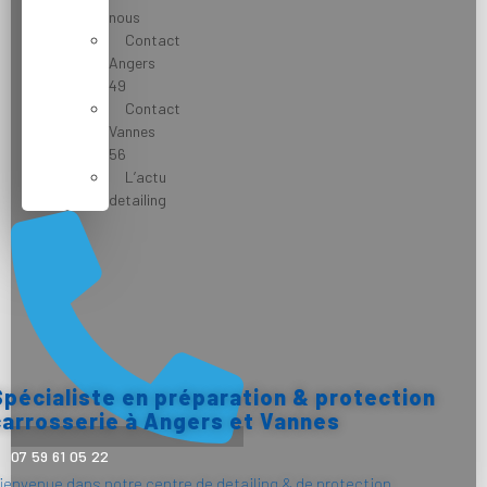
nous
Contact
Angers
49
Contact
Vannes
56
L’actu
detailing
Spécialiste en préparation & protection
carrosserie à Angers et Vannes
07 59 61 05 22
ienvenue dans notre centre de detailing & de protection