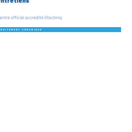
entretiens
entre officiel accrédité Gtechniq
TRAITEMENT CÉRAMIQUE