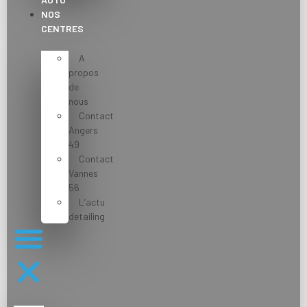
NOS
CENTRES
A
propos
de
nous
Contact
Angers
49
Contact
Vannes
56
L’actu
detailing