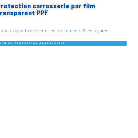
Protection carrosserie par film
transparent PPF
ini les impacts de pierre, les frottements & les rayures
FILM DE PROTECTION CARROSSERIE