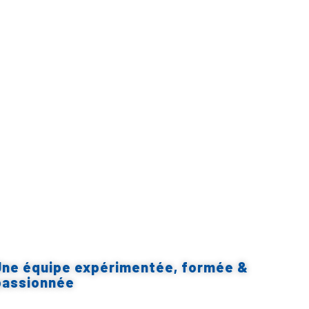
Une équipe expérimentée, formée &
passionnée